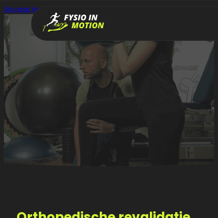
Ga naar hoofdinhoud
Ga naar voettekst
Orthopedische revalidatie