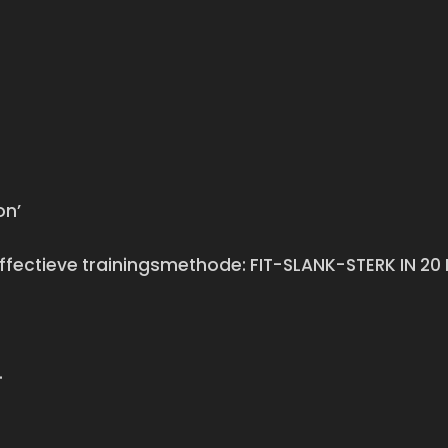
on’
 effectieve trainingsmethode: FIT-SLANK-STERK IN 2
.