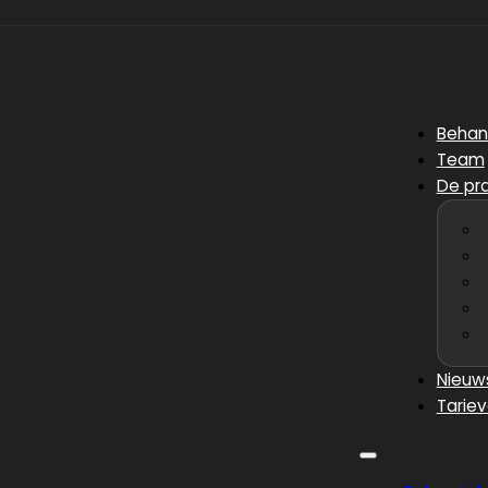
Behan
Team
De pra
Nieuw
Tarie